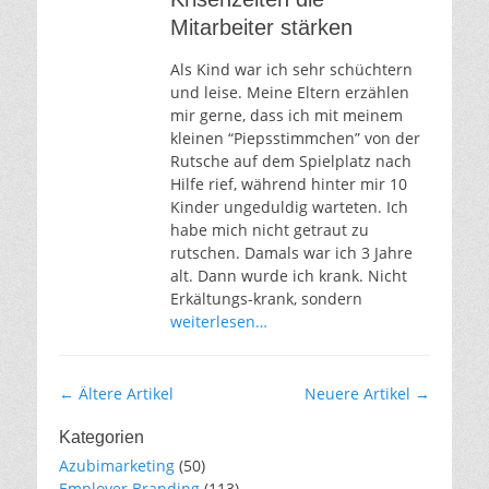
Mitarbeiter stärken
Als Kind war ich sehr schüchtern
und leise. Meine Eltern erzählen
mir gerne, dass ich mit meinem
kleinen “Piepsstimmchen” von der
Rutsche auf dem Spielplatz nach
Hilfe rief, während hinter mir 10
Kinder ungeduldig warteten. Ich
habe mich nicht getraut zu
rutschen. Damals war ich 3 Jahre
alt. Dann wurde ich krank. Nicht
Erkältungs-krank, sondern
weiterlesen…
Artikel-
←
Ältere Artikel
Neuere Artikel
→
Navigation
Kategorien
Azubimarketing
(50)
Employer Branding
(113)