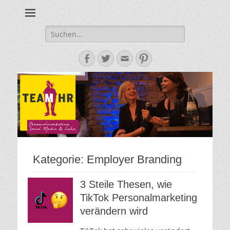
Personalmarketing, Employer Branding & Social Media – das
Team HR - Der
findest du bei Team HR!
Personalmarketin
Suche
nach:
Blog
Facebook
Twitter
E-
Pinterest
Mail-
Adresse
Kategorie:
Employer Branding
3 Steile Thesen, wie
TikTok Personalmarketing
verändern wird