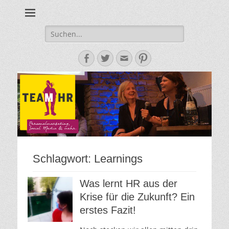
Personalmarketing, Employer Branding & Social Media – das
Team HR - Der
findest du bei Team HR!
Personalmarketin
Suche
nach:
Blog
Facebook
Twitter
E-
Pinterest
Mail-
Adresse
Schlagwort:
Learnings
Was lernt HR aus der
Krise für die Zukunft? Ein
erstes Fazit!