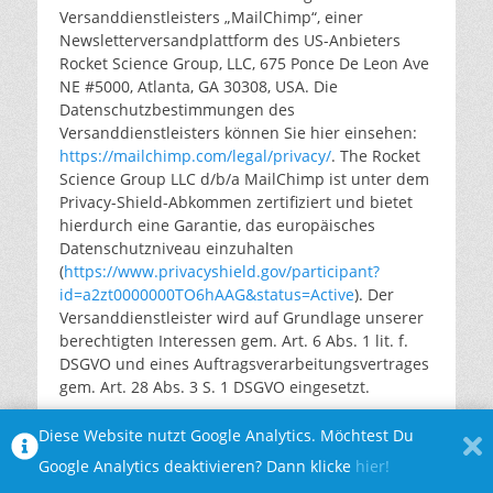
Versanddienstleisters „MailChimp“, einer
Newsletterversandplattform des US-Anbieters
Rocket Science Group, LLC, 675 Ponce De Leon Ave
NE #5000, Atlanta, GA 30308, USA. Die
Datenschutzbestimmungen des
Versanddienstleisters können Sie hier einsehen:
https://mailchimp.com/legal/privacy/
. The Rocket
Science Group LLC d/b/a MailChimp ist unter dem
Privacy-Shield-Abkommen zertifiziert und bietet
hierdurch eine Garantie, das europäisches
Datenschutzniveau einzuhalten
(
https://www.privacyshield.gov/participant?
id=a2zt0000000TO6hAAG&status=Active
). Der
Versanddienstleister wird auf Grundlage unserer
berechtigten Interessen gem. Art. 6 Abs. 1 lit. f.
DSGVO und eines Auftragsverarbeitungsvertrages
gem. Art. 28 Abs. 3 S. 1 DSGVO eingesetzt.
Der Versanddienstleister kann die Daten der
Diese Website nutzt Google Analytics. Möchtest Du
Empfänger in pseudonymer Form, d.h. ohne
Google Analytics deaktivieren? Dann klicke
hier!
Zuordnung zu einem Nutzer, zur Optimierung
oder Verbesserung der eigenen Services nutzen,