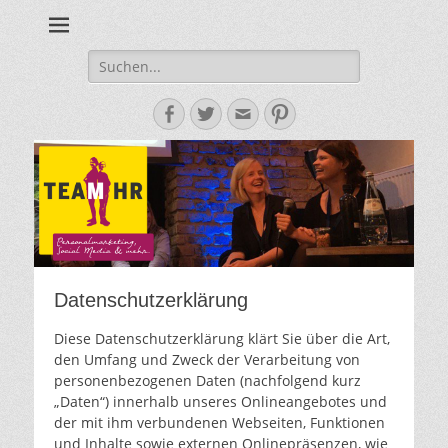
Personalmarketing, Employer Branding & Social Media – das
Team HR - Der
findest du bei Team HR!
Personalmarketin
Suche
nach:
Blog
Facebook
Twitter
E-
Pinterest
Mail-
Adresse
Datenschutzerklärung
Diese Datenschutzerklärung klärt Sie über die Art,
den Umfang und Zweck der Verarbeitung von
personenbezogenen Daten (nachfolgend kurz
„Daten“) innerhalb unseres Onlineangebotes und
der mit ihm verbundenen Webseiten, Funktionen
und Inhalte sowie externen Onlinepräsenzen, wie