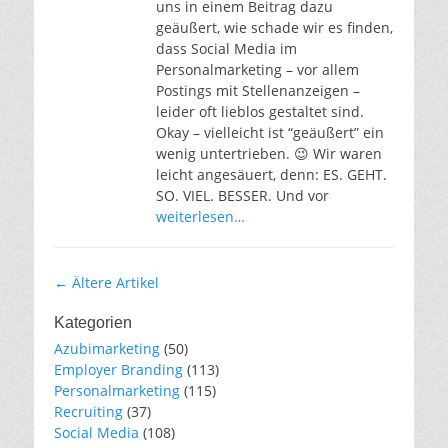
uns in einem Beitrag dazu
geäußert, wie schade wir es finden,
dass Social Media im
Personalmarketing – vor allem
Postings mit Stellenanzeigen –
leider oft lieblos gestaltet sind.
Okay – vielleicht ist “geäußert” ein
wenig untertrieben. 😉 Wir waren
leicht angesäuert, denn: ES. GEHT.
SO. VIEL. BESSER. Und vor
weiterlesen…
Artikel-
←
Ältere Artikel
Navigation
Kategorien
Azubimarketing
(50)
Employer Branding
(113)
Personalmarketing
(115)
Recruiting
(37)
Social Media
(108)