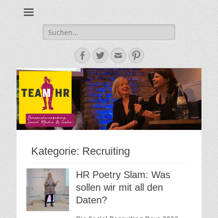
Personalmarketing, Employer Branding & Social Media – das
Team HR - Der
findest du bei Team HR!
Personalmarketin
Suche
nach:
Blog
Facebook
Twitter
E-
Pinterest
Mail-
Adresse
Kategorie:
Recruiting
HR Poetry Slam: Was
sollen wir mit all den
Daten?