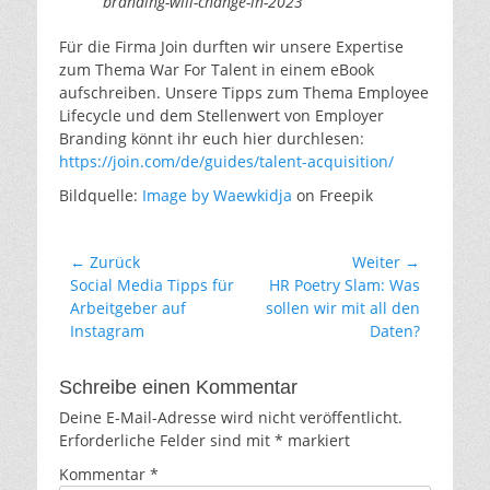
branding-will-change-in-2023
Für die Firma Join durften wir unsere Expertise
zum Thema War For Talent in einem eBook
aufschreiben. Unsere Tipps zum Thema Employee
Lifecycle und dem Stellenwert von Employer
Branding könnt ihr euch hier durchlesen:
https://join.com/de/guides/talent-acquisition/
Bildquelle:
Image by Waewkidja
on Freepik
Beitragsnavigation
← Zurück
Weiter →
Vorheriger
Nächster
Social Media Tipps für
HR Poetry Slam: Was
Beitrag:
Beitrag:
Arbeitgeber auf
sollen wir mit all den
Instagram
Daten?
Schreibe einen Kommentar
Deine E-Mail-Adresse wird nicht veröffentlicht.
Erforderliche Felder sind mit
*
markiert
Kommentar
*