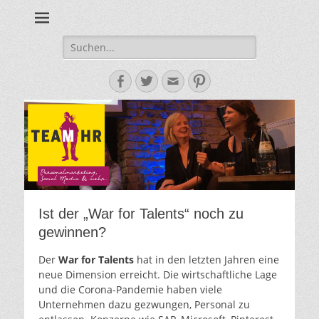
Personalmarketing, Employer Branding & Social Media – das
Team HR - Der
findest du bei Team HR!
Personalmarketin
Suche
nach:
Blog
Facebook
Twitter
E-
Pinterest
Mail-
Adresse
Ist der „War for Talents“ noch zu
gewinnen?
Der
War for Talents
hat in den letzten Jahren eine
neue Dimension erreicht. Die wirtschaftliche Lage
und die Corona-Pandemie haben viele
Unternehmen dazu gezwungen, Personal zu