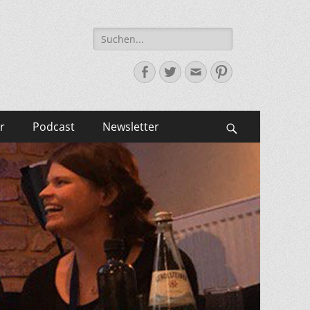
Suche
nach:
Facebook
Twitter
E-
Pinterest
Mail-
Adresse
r
Podcast
Newsletter
Suchen