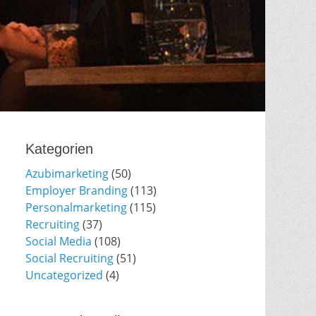
Kategorien
Azubimarketing
(50)
Employer Branding
(113)
Personalmarketing
(115)
Recruiting
(37)
Social Media
(108)
Social Recruiting
(51)
Uncategorized
(4)