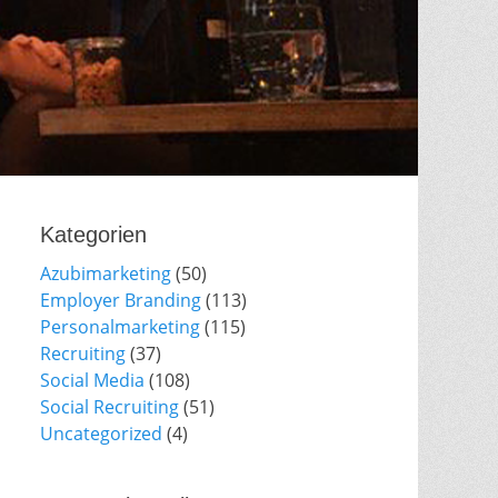
Kategorien
Azubimarketing
(50)
Employer Branding
(113)
Personalmarketing
(115)
Recruiting
(37)
Social Media
(108)
Social Recruiting
(51)
Uncategorized
(4)