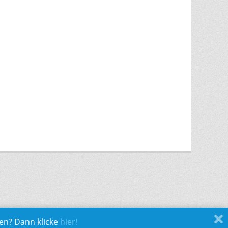
ren? Dann klicke
hier!