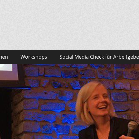
sonalmarketing Blog
edia – das findest du bei Team HR!
onen
Workshops
Social Media Check für Arbeitgebe