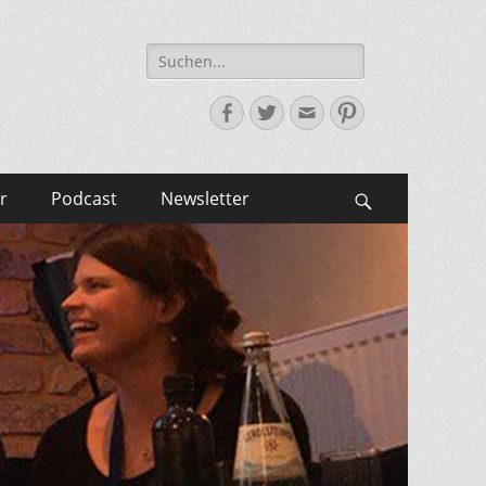
Suche
nach:
Facebook
Twitter
E-
Pinterest
Mail-
Adresse
r
Podcast
Newsletter
Suchen