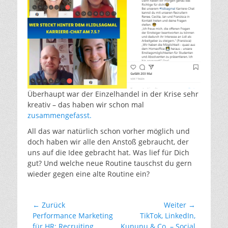
Überhaupt war der Einzelhandel in der Krise sehr
kreativ – das haben wir schon mal
zusammengefasst.
All das war natürlich schon vorher möglich und
doch haben wir alle den Anstoß gebraucht, der
uns auf die Idee gebracht hat. Was lief für Dich
gut? Und welche neue Routine tauschst du gern
wieder gegen eine alte Routine ein?
Beitragsnavigation
← Zurück
Weiter →
Vorheriger
Nächster
Performance Marketing
TikTok, LinkedIn,
Beitrag:
Beitrag:
für HR: Recruiting
Kununu & Co. – Social