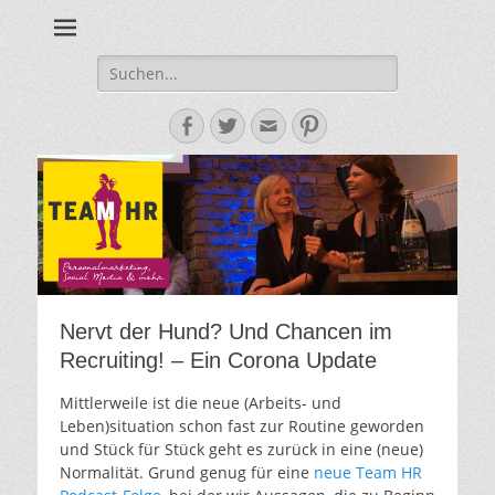
Personalmarketing, Employer Branding & Social Media – das
Team HR - Der
findest du bei Team HR!
Personalmarketin
Suche
nach:
Blog
Facebook
Twitter
E-
Pinterest
Mail-
Adresse
Nervt der Hund? Und Chancen im
Recruiting! – Ein Corona Update
Mittlerweile ist die neue (Arbeits- und
Leben)situation schon fast zur Routine geworden
und Stück für Stück geht es zurück in eine (neue)
Normalität. Grund genug für eine
neue Team HR