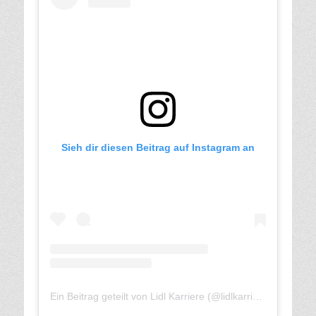
Sieh dir diesen Beitrag auf Instagram an
Ein Beitrag geteilt von Lidl Karriere (@lidlkarriere)
am
Mär 