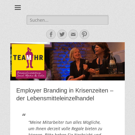
Personalmarketing, Employer Branding & Social Media – das
Team HR - Der
findest du bei Team HR!
Personalmarketin
Suche
nach:
Blog
Facebook
Twitter
E-
Pinterest
Mail-
Adresse
Employer Branding in Krisenzeiten –
der Lebensmitteleinzelhandel
“Meine Mitarbeiter tun alles Mögliche,
um Ihnen derzeit volle Regale bieten zu
können. Bitte haben Sie Nachsicht und