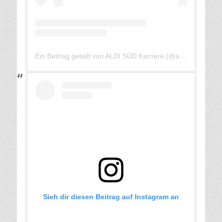
Ein Beitrag geteilt von ALDI SÜD Karriere (@aldisuedde.karriere)
Sieh dir diesen Beitrag auf Instagram an