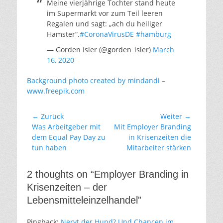
Meine vierjährige Tochter stand heute
im Supermarkt vor zum Teil leeren
Regalen und sagt: „ach du heiliger
Hamster“.
#CoronaVirusDE
#hamburg
— Gorden Isler (@gorden_isler)
March
16, 2020
Background photo created by mindandi –
www.freepik.com
Beitragsnavigation
← Zurück
Weiter →
Vorheriger
Nächster
Was Arbeitgeber mit
Mit Employer Branding
Beitrag:
Beitrag:
dem Equal Pay Day zu
in Krisenzeiten die
tun haben
Mitarbeiter stärken
2 thoughts on “Employer Branding in
Krisenzeiten – der
Lebensmitteleinzelhandel”
Pingback:
Nervt der Hund? Und Chancen im