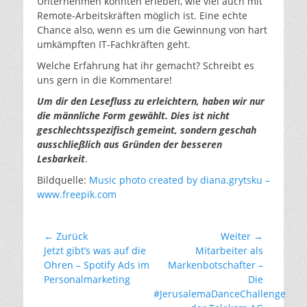
Unternehmen konnten erleben, wie viel auch mit
Remote-Arbeitskräften möglich ist. Eine echte
Chance also, wenn es um die Gewinnung von hart
umkämpften IT-Fachkräften geht.
Welche Erfahrung hat ihr gemacht? Schreibt es
uns gern in die Kommentare!
Um dir den Lesefluss zu erleichtern, haben wir nur
die männliche Form gewählt. Dies ist nicht
geschlechtsspezifisch gemeint, sondern geschah
ausschließlich aus Gründen der besseren
Lesbarkeit
.
Bildquelle:
Music photo created by diana.grytsku –
www.freepik.com
Beitragsnavigation
← Zurück
Weiter →
Vorheriger
Nächster
Jetzt gibt’s was auf die
Mitarbeiter als
Beitrag:
Beitrag:
Ohren – Spotify Ads im
Markenbotschafter –
Personalmarketing
Die
#JerusalemaDanceChallenge