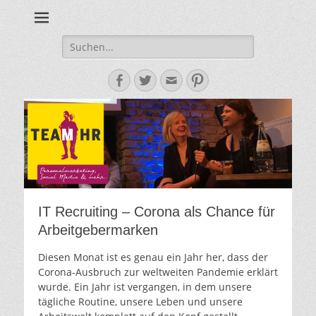
Personalmarketing, Employer Branding & Social Media – das
Team HR - Der
findest du bei Team HR!
Personalmarketin
Suche
nach:
Blog
Facebook
Twitter
E-
Pinterest
Mail-
Adresse
IT Recruiting – Corona als Chance für
Arbeitgebermarken
Diesen Monat ist es genau ein Jahr her, dass der
Corona-Ausbruch zur weltweiten Pandemie erklärt
wurde. Ein Jahr ist vergangen, in dem unsere
tägliche Routine, unsere Leben und unsere