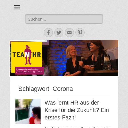
Personalmarketing, Employer Branding & Social Media – das
Team HR - Der
findest du bei Team HR!
Personalmarketin
Suche
nach:
Blog
Facebook
Twitter
E-
Pinterest
Mail-
Adresse
Schlagwort:
Corona
Was lernt HR aus der
Krise für die Zukunft? Ein
erstes Fazit!