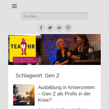
Personalmarketing, Employer Branding & Social Media – das
Team HR - Der
findest du bei Team HR!
Personalmarketin
Suche
nach:
Blog
Facebook
Twitter
E-
Pinterest
Mail-
Adresse
Schlagwort:
Gen Z
Ausbildung in Krisenzeiten
– Gen Z als Profis in der
Krise?