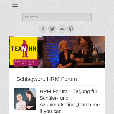
Personalmarketing, Employer Branding & Social Media – das
Team HR - Der
findest du bei Team HR!
Personalmarketin
Suche
nach:
Blog
Facebook
Twitter
E-
Pinterest
Mail-
Adresse
Schlagwort:
HRM Forum
HRM Forum – Tagung für
Schüler- und
Azubimarketing „Catch me
if you can“