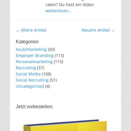
raten? Du hast ein Video
weiterlesen…
Artikel-
←
Ältere Artikel
Neuere Artikel
→
Navigation
Kategorien
Azubimarketing
(50)
Employer Branding
(113)
Personalmarketing
(115)
Recruiting
(37)
Social Media
(108)
Social Recruiting
(51)
Uncategorized
(4)
Jetzt vorbestellen: