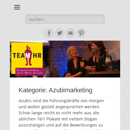
Personalmarketing, Employer Branding & Social Media – das
Team HR - Der
findest du bei Team HR!
Personalmarketin
Suche
nach:
Blog
Facebook
Twitter
E-
Pinterest
Mail-
Adresse
Kategorie:
Azubimarketing
Azubis sind die Führungskräfte von morgen
und wollen gezielt angesprochen werden.
Schon lange reicht es nicht mehr aus, die
üblichen 18/1 Plakate mit nettem Slogan
auszuhängen und auf die Bewerbungen zu