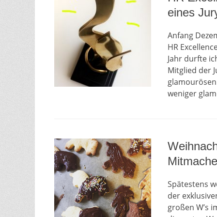
eines Jur
Anfang Dezem
HR Excellence
Jahr durfte i
Mitglied der J
glamourösen 
weniger glam
Weihnach
Mitmache
Spätestens w
der exklusive
großen W’s i