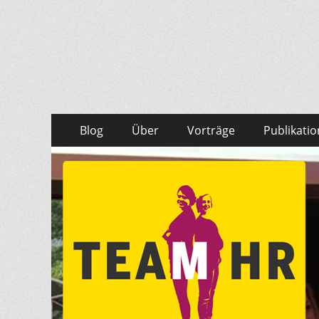
Team HR - Der Per
Personalmarketing, Employer Branding & Social M
Springe
Primäres
Blog
Über
Vorträge
Publikati
zum
Menü
Inhalt