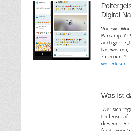
Poltergei
Digital Na
Vor zwei Woc
Barcamp für S
auch gerne „U
Netzwerken, 
zu lernen. So
weiterlesen…
Was ist d
Wer sich reg
Leidenschaft 
diesem in Ve
fragt: „vong“