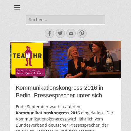
Personalmarketing, Employer Branding & Social Media – das
Team HR - Der
findest du bei Team HR!
Personalmarketin
Suche
nach:
Blog
Facebook
Twitter
E-
Pinterest
Mail-
Adresse
Kommunikationskongress 2016 in
Berlin. Pressesprecher unter sich
Ende September war ich auf dem
Kommunikationskongress 2016
eingeladen. Der
Kommunikationskongress wird jährlich vom
Bundesverband deutscher Pressesprecher, der