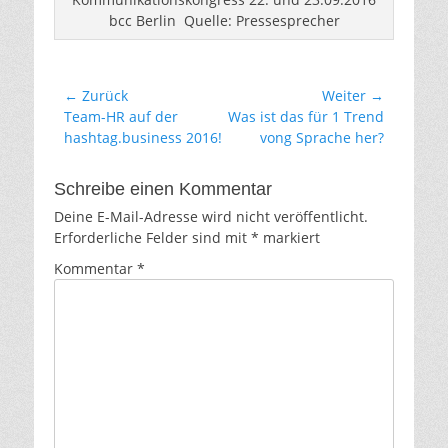
bcc Berlin Quelle: Pressesprecher
Beitragsnavigation
← Zurück
Weiter →
Vorheriger
Nächster
Team-HR auf der
Was ist das für 1 Trend
Beitrag:
Beitrag:
hashtag.business 2016!
vong Sprache her?
Schreibe einen Kommentar
Deine E-Mail-Adresse wird nicht veröffentlicht.
Erforderliche Felder sind mit
*
markiert
Kommentar
*