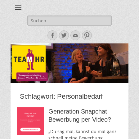
Personalmarketing, Employer Branding & Social Media – das
Team HR - Der
findest du bei Team HR!
Personalmarketin
Suche
nach:
Blog
Facebook
Twitter
E-
Pinterest
Mail-
Adresse
Schlagwort:
Personalbedarf
Generation Snapchat –
Bewerbung per Video?
„Du sag mal, kannst du mal ganz
schnell meine Bewerbung