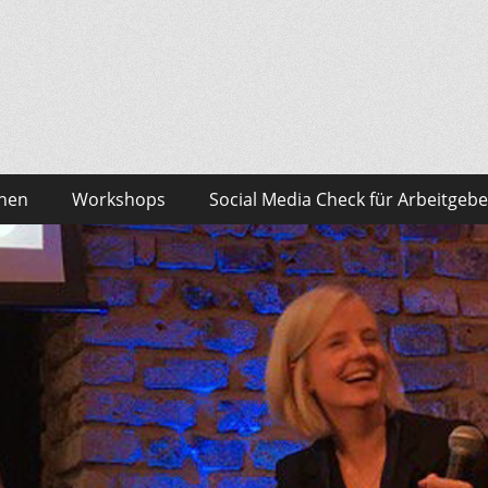
sonalmarketing Blog
edia – das findest du bei Team HR!
onen
Workshops
Social Media Check für Arbeitgebe