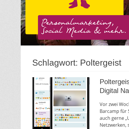
Schlagwort:
Poltergeist
Poltergei
Digital Na
Vor zwei Woc
Barcamp für S
auch gerne „U
Netzwerken, 