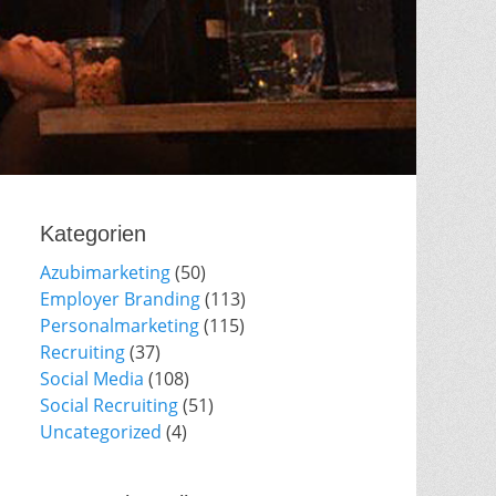
Kategorien
Azubimarketing
(50)
Employer Branding
(113)
Personalmarketing
(115)
Recruiting
(37)
Social Media
(108)
Social Recruiting
(51)
Uncategorized
(4)