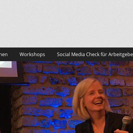
sonalmarketing Blog
edia – das findest du bei Team HR!
onen
Workshops
Social Media Check für Arbeitgebe