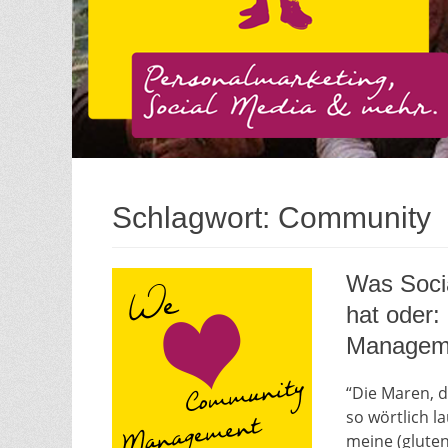
Schlagwort:
Community
Was Soci
hat oder:
Managem
“Die Maren, 
so wörtlich l
meine (glute