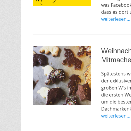
was Facebook 
dass es dort
weiterlesen…
Weihnach
Mitmache
Spätestens w
der exklusive
großen W’s i
die ersten W
um die besten
Dachmarkenko
weiterlesen…