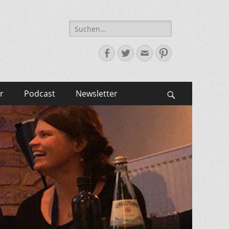
Suche
nach:
Facebook
Twitter
E-
Pinterest
Mail-
Adresse
r
Podcast
Newsletter
Suchen