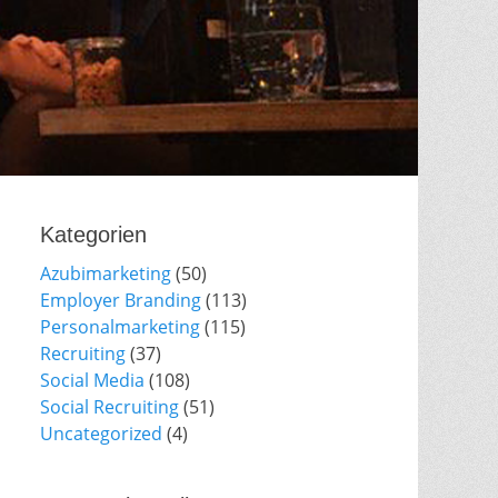
Kategorien
Azubimarketing
(50)
Employer Branding
(113)
Personalmarketing
(115)
Recruiting
(37)
Social Media
(108)
Social Recruiting
(51)
Uncategorized
(4)