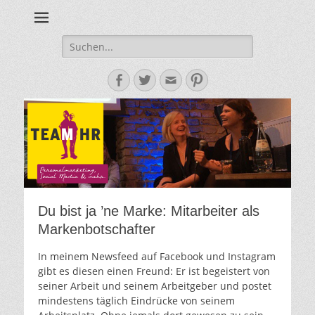
Personalmarketing, Employer Branding & Social Media – das
Team HR - Der
findest du bei Team HR!
Personalmarketin
Suche
nach:
Blog
Facebook
Twitter
E-
Pinterest
Mail-
Adresse
Du bist ja ’ne Marke: Mitarbeiter als
Markenbotschafter
In meinem Newsfeed auf Facebook und Instagram
gibt es diesen einen Freund: Er ist begeistert von
seiner Arbeit und seinem Arbeitgeber und postet
mindestens täglich Eindrücke von seinem