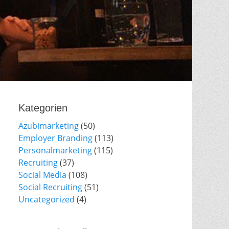
Kategorien
Azubimarketing
(50)
Employer Branding
(113)
Personalmarketing
(115)
Recruiting
(37)
Social Media
(108)
Social Recruiting
(51)
Uncategorized
(4)