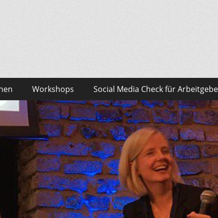
sonalmarketing Blog
edia – das findest du bei Team HR!
onen
Workshops
Social Media Check für Arbeitgebe