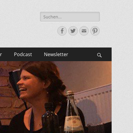
Suche
nach:
Facebook
Twitter
E-
Pinterest
Mail-
Adresse
r
Podcast
Newsletter
Suchen