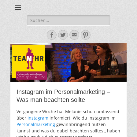
Personalmarketing, Employer Branding & Social Media – das
Team HR - Der
findest du bei Team HR!
Personalmarketin
Suche
nach:
Blog
Facebook
Twitter
E-
Pinterest
Mail-
Adresse
Instagram im Personalmarketing –
Was man beachten sollte
Vergangene Woche hat Melanie schon umfassend
über
Instagram
informiert. Wie du Instagram im
Personalmarketing
gewinnbringend nutzen
kannst und was du dabei beachten solltest, haben