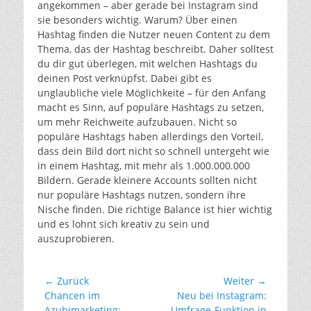
angekommen – aber gerade bei Instagram sind
sie besonders wichtig. Warum? Über einen
Hashtag finden die Nutzer neuen Content zu dem
Thema, das der Hashtag beschreibt. Daher solltest
du dir gut überlegen, mit welchen Hashtags du
deinen Post verknüpfst. Dabei gibt es
unglaubliche viele Möglichkeite – für den Anfang
macht es Sinn, auf populäre Hashtags zu setzen,
um mehr Reichweite aufzubauen. Nicht so
populäre Hashtags haben allerdings den Vorteil,
dass dein Bild dort nicht so schnell untergeht wie
in einem Hashtag, mit mehr als 1.000.000.000
Bildern. Gerade kleinere Accounts sollten nicht
nur populäre Hashtags nutzen, sondern ihre
Nische finden. Die richtige Balance ist hier wichtig
und es lohnt sich kreativ zu sein und
auszuprobieren.
Beitragsnavigation
← Zurück
Weiter →
Vorheriger
Nächster
Chancen im
Neu bei Instagram:
Beitrag:
Beitrag:
Azubimarketing:
Umfrage-Funktion in