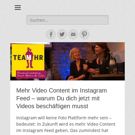
Personalmarketing, Employer Branding & Social Media – das
Team HR - Der
findest du bei Team HR!
Personalmarketin
Suche
nach:
Blog
Facebook
Twitter
E-
Pinterest
Mail-
Adresse
Mehr Video Content im Instagram
Feed – warum Du dich jetzt mit
Videos beschäftigen musst
Instagram will keine Foto Plattform mehr sein –
bedeutet: In Zukunft wird es mehr Video Content
im Instagram Feed geben. Das zumindest hat