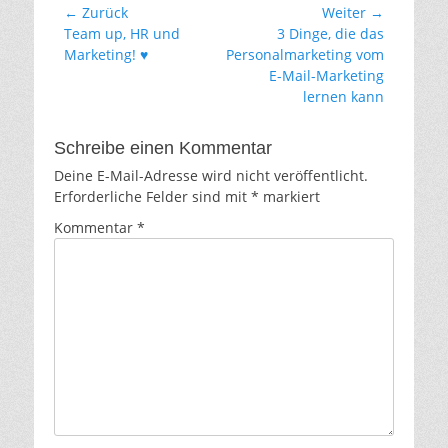
Beitragsnavigation
← Zurück
Weiter →
Vorheriger
Nächster
Team up, HR und
3 Dinge, die das
Beitrag:
Beitrag:
Marketing! ♥️
Personalmarketing vom
E-Mail-Marketing
lernen kann
Schreibe einen Kommentar
Deine E-Mail-Adresse wird nicht veröffentlicht.
Erforderliche Felder sind mit
*
markiert
Kommentar
*