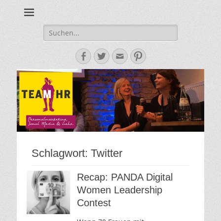
Personalmarketing, Employer Branding & Social Media – das
Team HR - Der
findest du bei Team HR!
Personalmarketin
Suche
nach:
Blog
Facebook
Twitter
E-
Pinterest
Mail-
Adresse
Schlagwort:
Twitter
Recap: PANDA Digital
Women Leadership
Contest