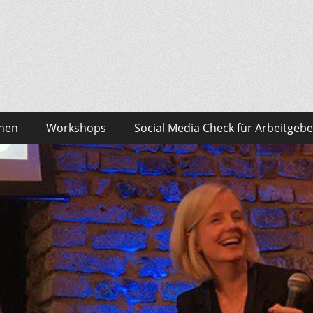
sonalmarketing Blog
edia – das findest du bei Team HR!
onen
Workshops
Social Media Check für Arbeitgebe