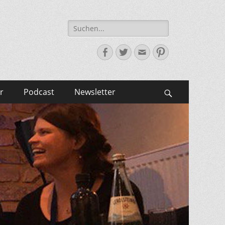
Suche
nach:
Facebook
Twitter
E-
Pinterest
Mail-
Adresse
r
Podcast
Newsletter
Suchen