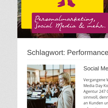
Schlagwort:
Performanc
Social Me
Vergangene W
Media Day Ko
Agentur 247 G
sinnvoll, den
an Kunden und