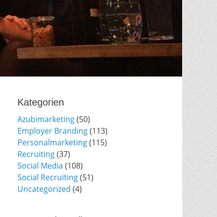
Kategorien
Azubimarketing
(50)
Employer Branding
(113)
Personalmarketing
(115)
Recruiting
(37)
Social Media
(108)
Social Recruiting
(51)
Uncategorized
(4)