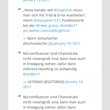
„Neue Kanäle, wie
#Snapchat
, muss
man sich mit Trial & Error erarbeiten“,
meint
@maryjane1337
. Funktionierte
bei der
@rewe_group
.
#smdko17
pic.twitter.com/Ud0tcgNTzm
— Björn Schumacher
(@schumacher_b)
January 19, 2017
Microinfluencer sind Channel,die
nicht riesengroß sind, kann man auch
in Erwägung ziehen, dafür dann
mehrere.Handling ist aufwändig
#smdko17
— 247GRAD (@247GRAD)
January 19,
2017
Microinfluencer sind Channel,die
nicht riesengroß sind, kann man auch
in Erwägung ziehen, dafür dann