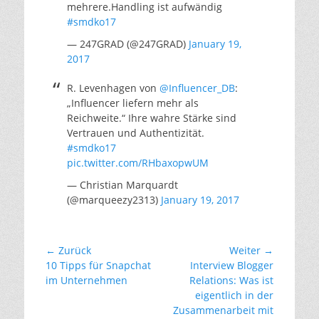
mehrere.Handling ist aufwändig
#smdko17
— 247GRAD (@247GRAD)
January 19,
2017
R. Levenhagen von
@Influencer_DB
:
„Influencer liefern mehr als
Reichweite.“ Ihre wahre Stärke sind
Vertrauen und Authentizität.
#smdko17
pic.twitter.com/RHbaxopwUM
— Christian Marquardt
(@marqueezy2313)
January 19, 2017
Beitragsnavigation
← Zurück
Weiter →
Vorheriger
Nächster
10 Tipps für Snapchat
Interview Blogger
Beitrag:
Beitrag:
im Unternehmen
Relations: Was ist
eigentlich in der
Zusammenarbeit mit