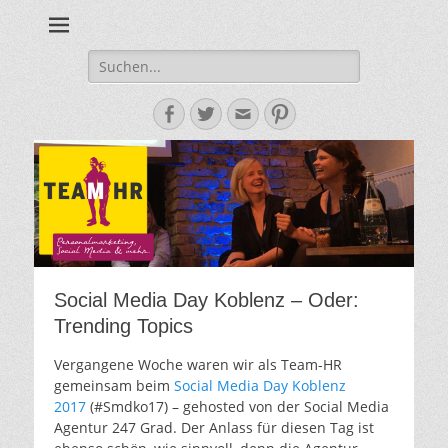
Personalmarketing, Employer Branding & Social Media – das
Team HR - Der
findest du bei Team HR!
Personalmarketin
Suche
nach:
Blog
Facebook
Twitter
E-
Pinterest
Mail-
Adresse
Social Media Day Koblenz – Oder:
Trending Topics
Vergangene Woche waren wir als Team-HR
gemeinsam beim
Social Media Day Koblenz
2017
(#Smdko17) – gehosted von der Social Media
Agentur 247 Grad. Der Anlass für diesen Tag ist