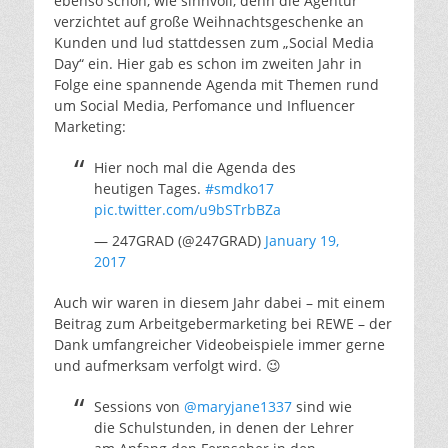
ebenso schön, wie sinnvoll, denn die Agentur
verzichtet auf große Weihnachtsgeschenke an
Kunden und lud stattdessen zum „Social Media
Day“ ein. Hier gab es schon im zweiten Jahr in
Folge eine spannende Agenda mit Themen rund
um Social Media, Perfomance und Influencer
Marketing:
Hier noch mal die Agenda des
heutigen Tages.
#smdko17
pic.twitter.com/u9bSTrbBZa
— 247GRAD (@247GRAD)
January 19,
2017
Auch wir waren in diesem Jahr dabei – mit einem
Beitrag zum Arbeitgebermarketing bei REWE – der
Dank umfangreicher Videobeispiele immer gerne
und aufmerksam verfolgt wird. 😉
Sessions von
@maryjane1337
sind wie
die Schulstunden, in denen der Lehrer