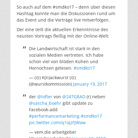
So auch auf dem #smdko17 – denn über diesen
Hashtag konnte man die Diskussionen rund um
das Event und die Vorträge live mitverfolgen.
Der eine teilt die aktuellen Erkenntnisse des
neusten Vortrags fleißig mit der Online-Welt:
Die Landwirtschaft ist stark in den
sozialen Medien vertreten. Ich habe
schon viel von blöden Kühen und
Hornochsen gelesen.
#smdko17
— (⊙) K(n)ackwurst (⊙)
(@wurstkommission)
January 19, 2017
der
@lofter
von
@247GRAD
(r) neben
@sascha_boehr
gibt update zu
Facebook-add
#performancemarketing
#smdko17
pic.twitter.com/q1ojzFJWaw
— vem.die arbeitgeber