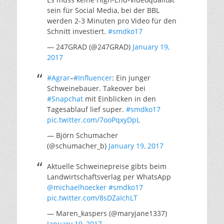
sein für Social Media, bei der BBL
werden 2-3 Minuten pro Video für den
Schnitt investiert.
#smdko17
— 247GRAD (@247GRAD)
January 19,
2017
#Agrar
–
#Influencer
: Ein junger
Schweinebauer. Takeover bei
#Snapchat
mit Einblicken in den
Tagesablauf lief super.
#smdko17
pic.twitter.com/7ooPqxyDpL
— Björn Schumacher
(@schumacher_b)
January 19, 2017
Aktuelle Schweinepreise gibts beim
Landwirtschaftsverlag per WhatsApp
@michaelhoecker
#smdko17
pic.twitter.com/8sDZaIchLT
— Maren_kaspers (@maryjane1337)
January 19, 2017