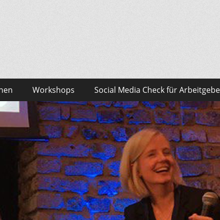
sonalmarketing Blog
edia – das findest du bei Team HR!
onen
Workshops
Social Media Check für Arbeitgebe