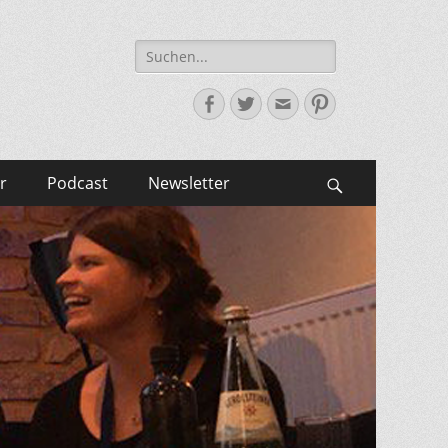
Suche
nach:
Facebook
Twitter
E-
Pinterest
Mail-
Adresse
r
Podcast
Newsletter
Suchen