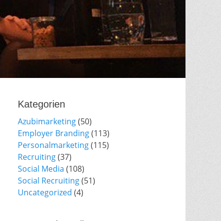
Kategorien
Azubimarketing
(50)
Employer Branding
(113)
Personalmarketing
(115)
Recruiting
(37)
Social Media
(108)
Social Recruiting
(51)
Uncategorized
(4)