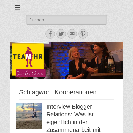
Personalmarketing, Employer Branding & Social Media – das
Team HR - Der
findest du bei Team HR!
Personalmarketin
Suche
nach:
Blog
Facebook
Twitter
E-
Pinterest
Mail-
Adresse
Schlagwort:
Kooperationen
Interview Blogger
Relations: Was ist
eigentlich in der
Zusammenarbeit mit