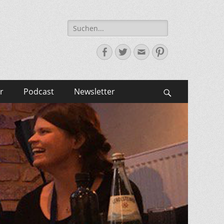
Suche
nach:
Facebook
Twitter
E-
Pinterest
Mail-
Adresse
r
Podcast
Newsletter
Suchen