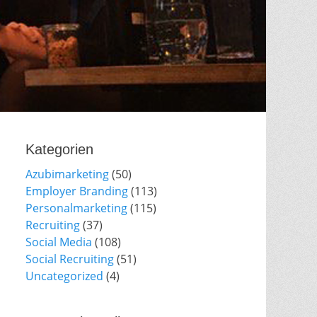
Kategorien
Azubimarketing
(50)
Employer Branding
(113)
Personalmarketing
(115)
Recruiting
(37)
Social Media
(108)
Social Recruiting
(51)
Uncategorized
(4)