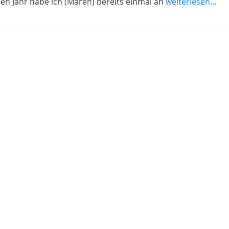
en Jahr habe ich (Maren) bereits einmal an
weiterlesen…