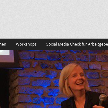
sonalmarketing Blog
edia – das findest du bei Team HR!
onen
Workshops
Social Media Check für Arbeitgebe