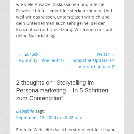
wie viele Ansätze, Diskussionen und interne
Prozesse hinter jeder Idee stecken können. Und
weil wir das wissen, unterstützen wir dich und
dein Unternehmen auch sehr gerne, bei der
Konzeption und Umsetzung. Wir freuen uns auf
deine Nachricht. 🙂
Beitragsnavigation
← Zurück
Weiter →
Vorheriger
Nächster
Kununity – Wie läuft‘s?
Snapchat-Update: Ist
Beitrag:
Beitrag:
hier noch jemand?
2 thoughts on “Storytelling im
Personalmarketing – In 5 Schritten
zum Contentplan”
klebefolie
sagt:
September 12, 2020 um 8:02 p.m.
Ein tolle Webseite das ich erst neu entdeckt habe,