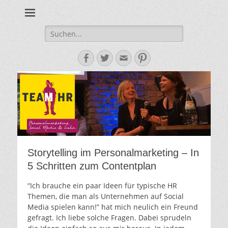
Personalmarketing, Employer Branding & Social Media – das
Team HR - Der
findest du bei Team HR!
Personalmarketin
Suche
nach:
Blog
Facebook
Twitter
E-
Pinterest
Mail-
Adresse
Storytelling im Personalmarketing – In
5 Schritten zum Contentplan
“Ich brauche ein paar Ideen für typische HR
Themen, die man als Unternehmen auf Social
Media spielen kann!” hat mich neulich ein Freund
gefragt. Ich liebe solche Fragen. Dabei sprudeln