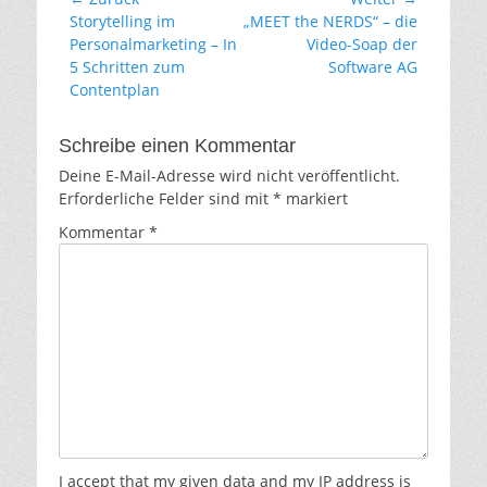
Vorheriger
Nächster
Storytelling im
„MEET the NERDS“ – die
Beitrag:
Beitrag:
Personalmarketing – In
Video-Soap der
5 Schritten zum
Software AG
Contentplan
Schreibe einen Kommentar
Deine E-Mail-Adresse wird nicht veröffentlicht.
Erforderliche Felder sind mit
*
markiert
Kommentar
*
I accept that my given data and my IP address is