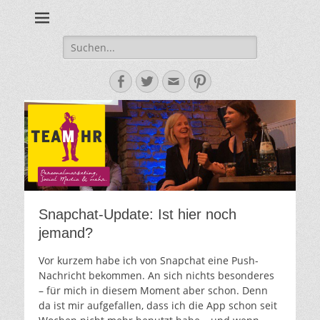
Personalmarketing, Employer Branding & Social Media – das
Team HR - Der
findest du bei Team HR!
Personalmarketin
Suche
nach:
Blog
Facebook
Twitter
E-
Pinterest
Mail-
Adresse
Snapchat-Update: Ist hier noch
jemand?
Vor kurzem habe ich von Snapchat eine Push-
Nachricht bekommen. An sich nichts besonderes
– für mich in diesem Moment aber schon. Denn
da ist mir aufgefallen, dass ich die App schon seit