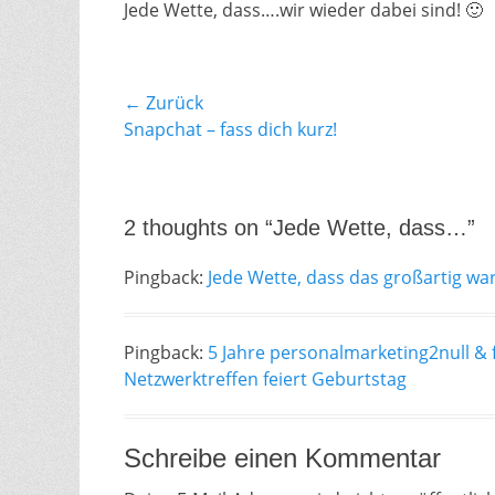
Jede Wette, dass….wir wieder dabei sind! 🙂
Beitragsnavigation
← Zurück
Vorheriger
Snapchat – fass dich kurz!
Beitrag:
2 thoughts on “Jede Wette, dass…”
Pingback:
Jede Wette, dass das großartig war
Pingback:
5 Jahre personalmarketing2null & f
Netzwerktreffen feiert Geburtstag
Schreibe einen Kommentar