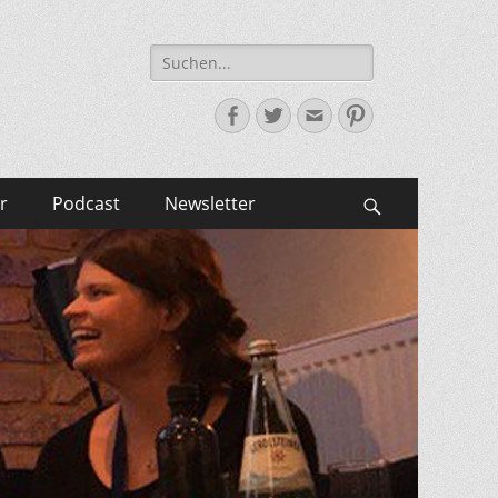
Suche
nach:
Facebook
Twitter
E-
Pinterest
Mail-
Adresse
r
Podcast
Newsletter
Suchen