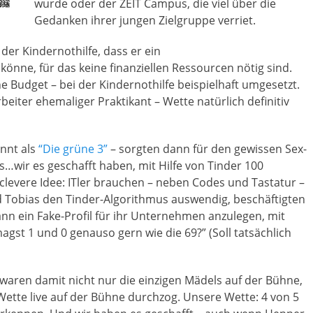
wurde oder der ZEIT Campus, die viel über die
Gedanken ihrer jungen Zielgruppe verriet.
der Kindernothilfe, dass er ein
nne, für das keine finanziellen Ressourcen nötig sind.
ne Budget – bei der Kindernothilfe beispielhaft umgesetzt.
rbeiter ehemaliger Praktikant – Wette natürlich definitiv
annt als
“Die grüne 3”
– sorgten dann für den gewissen Sex-
ss…wir es geschafft haben, mit Hilfe von Tinder 100
clevere Idee: ITler brauchen – neben Codes und Tastatur –
nd Tobias den Tinder-Algorithmus auswendig, beschäftigten
ann ein Fake-Profil für ihr Unternehmen anzulegen, mit
gst 1 und 0 genauso gern wie die 69?” (Soll tatsächlich
 waren damit nicht nur die einzigen Mädels auf der Bühne,
 Wette live auf der Bühne durchzog. Unsere Wette: 4 von 5