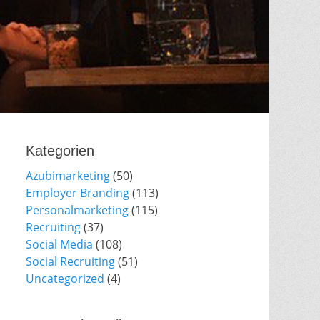
Kategorien
Azubimarketing
(50)
Employer Branding
(113)
Personalmarketing
(115)
Recruiting
(37)
Social Media
(108)
Social Recruiting
(51)
Uncategorized
(4)