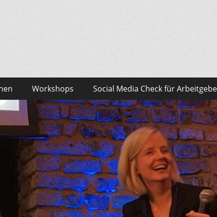
sonalmarketing Blog
edia – das findest du bei Team HR!
onen
Workshops
Social Media Check für Arbeitgebe