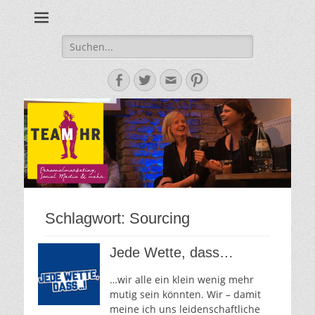
Personalmarketing, Employer Branding & Social Media – das
Team HR - Der
findest du bei Team HR!
Personalmarketin
Suche
nach:
Blog
Facebook
Twitter
E-
Pinterest
Mail-
Adresse
Schlagwort:
Sourcing
Jede Wette, dass…
…wir alle ein klein wenig mehr
mutig sein könnten. Wir – damit
meine ich uns leidenschaftliche