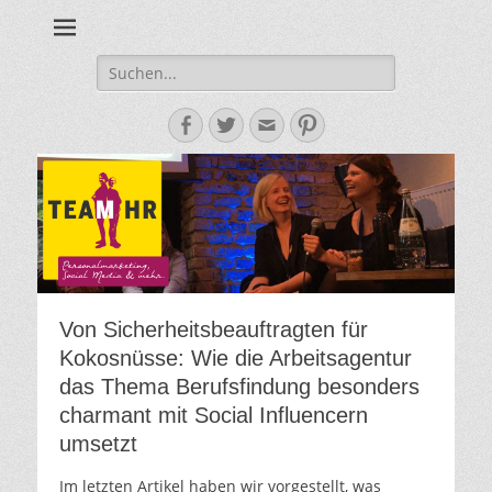
Personalmarketing, Employer Branding & Social Media – das
Team HR - Der
findest du bei Team HR!
Personalmarketin
Suche
nach:
Blog
Facebook
Twitter
E-
Pinterest
Mail-
Adresse
Von Sicherheitsbeauftragten für
Kokosnüsse: Wie die Arbeitsagentur
das Thema Berufsfindung besonders
charmant mit Social Influencern
umsetzt
Im letzten Artikel haben wir vorgestellt, was