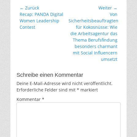
Beitragsnavigation
← Zurück
Weiter →
Vorheriger
Nächster
Recap: PANDA Digital
Von
Beitrag:
Beitrag:
Women Leadership
Sicherheitsbeauftragten
Contest
für Kokosnüsse: Wie
die Arbeitsagentur das
Thema Berufsfindung
besonders charmant
mit Social Influencern
umsetzt
Schreibe einen Kommentar
Deine E-Mail-Adresse wird nicht veröffentlicht.
Erforderliche Felder sind mit
*
markiert
Kommentar
*