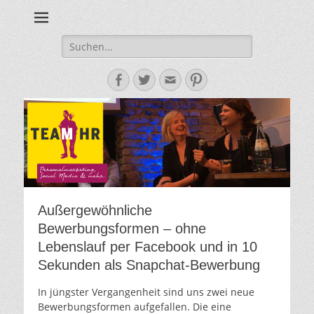
Personalmarketing, Employer Branding & Social Media – das
Team HR - Der
findest du bei Team HR!
Personalmarketin
Suche
nach:
Blog
Facebook
Twitter
E-
Pinterest
Mail-
Adresse
Außergewöhnliche
Bewerbungsformen – ohne
Lebenslauf per Facebook und in 10
Sekunden als Snapchat-Bewerbung
In jüngster Vergangenheit sind uns zwei neue
Bewerbungsformen aufgefallen. Die eine