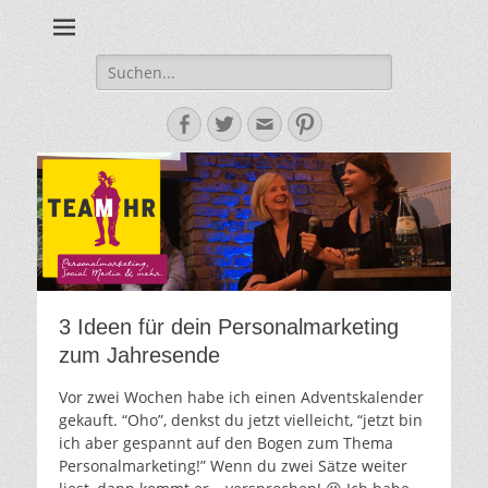
Personalmarketing, Employer Branding & Social Media – das
Team HR - Der
findest du bei Team HR!
Personalmarketin
Suche
nach:
Blog
Facebook
Twitter
E-
Pinterest
Mail-
Adresse
3 Ideen für dein Personalmarketing
zum Jahresende
Vor zwei Wochen habe ich einen Adventskalender
gekauft. “Oho”, denkst du jetzt vielleicht, “jetzt bin
ich aber gespannt auf den Bogen zum Thema
Personalmarketing!” Wenn du zwei Sätze weiter