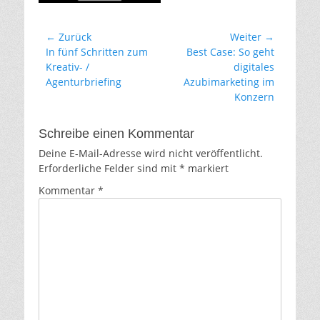
Beitragsnavigation
← Zurück
Weiter →
Vorheriger
Nächster
In fünf Schritten zum
Best Case: So geht
Beitrag:
Beitrag:
Kreativ- /
digitales
Agenturbriefing
Azubimarketing im
Konzern
Schreibe einen Kommentar
Deine E-Mail-Adresse wird nicht veröffentlicht.
Erforderliche Felder sind mit
*
markiert
Kommentar
*