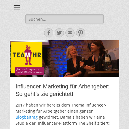
Personalmarketing, Employer Branding & Social Media – das
Team HR - Der
findest du bei Team HR!
Personalmarketin
Suche
nach:
Blog
Facebook
Twitter
E-
Pinterest
Mail-
Adresse
Influencer-Marketing für Arbeitgeber:
So geht’s zielgerichtet!
2017 haben wir bereits dem Thema Influencer-
Marketing für Arbeitgeber einen ganzen
Blogbeitrag
gewidmet. Damals haben wir eine
Studie der Influencer-Plattform The Shelf zitiert: