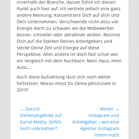
innerhalb der Branche, darum führe ich diesen
Punkt auch hier auf. Ich vertrete jedoch eine ganz
andere Meinung: Konzentriere Dich auf dich und
Dein Unternehmen. Verschwende nicht allzu viel
Energie darin zu schauen, wo die Mitbewerber
besser, schneller oder attraktiver wirken. Besinne
Dich auf die Stärken Deines Arbeitgebers und
stecke Deine Zeit und Energie auf diese
Perspektive. Alles andere ist doch fast schon wie
ein Vergleich mit dem Nachbarn: Mein Haus, mein
Auto,….
Auch diese Aufzählung lässt sich noch weiter
fortsetzen. Woran misst Du Deine Jahresziele in
2019?
Beitragsnavigation
← Zurück
Weiter →
Vorheriger
Nächster
Stellenangebote auf
Instagram und
Beitrag:
Beitrag:
Social Media: Geht’s
Arbeitgeber – wie eine
noch unkreativer?
Agentur Instagram
intern nutzt