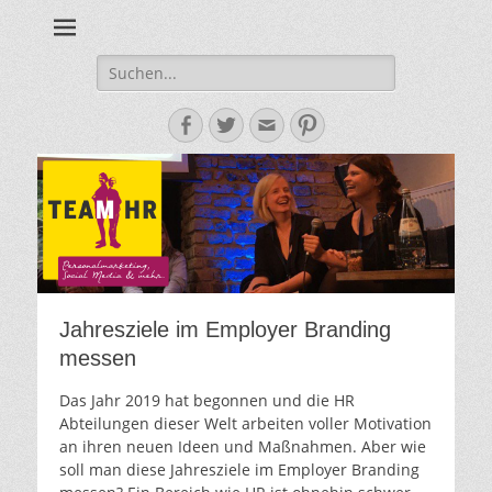
Personalmarketing, Employer Branding & Social Media – das
Team HR - Der
findest du bei Team HR!
Personalmarketin
Suche
nach:
Blog
Facebook
Twitter
E-
Pinterest
Mail-
Adresse
Jahresziele im Employer Branding
messen
Das Jahr 2019 hat begonnen und die HR
Abteilungen dieser Welt arbeiten voller Motivation
an ihren neuen Ideen und Maßnahmen. Aber wie
soll man diese Jahresziele im Employer Branding