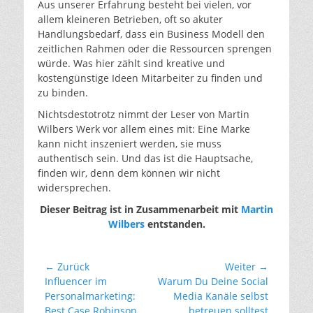
Aus unserer Erfahrung besteht bei vielen, vor
allem kleineren Betrieben, oft so akuter
Handlungsbedarf, dass ein Business Modell den
zeitlichen Rahmen oder die Ressourcen sprengen
würde. Was hier zählt sind kreative und
kostengünstige Ideen Mitarbeiter zu finden und
zu binden.
Nichtsdestotrotz nimmt der Leser von Martin
Wilbers Werk vor allem eines mit: Eine Marke
kann nicht inszeniert werden, sie muss
authentisch sein. Und das ist die Hauptsache,
finden wir, denn dem können wir nicht
widersprechen.
Dieser Beitrag ist in Zusammenarbeit mit
Martin
Wilbers
entstanden.
Beitragsnavigation
← Zurück
Weiter →
Vorheriger
Nächster
Influencer im
Warum Du Deine Social
Beitrag:
Beitrag:
Personalmarketing:
Media Kanäle selbst
Best Case Robinson
betreuen solltest