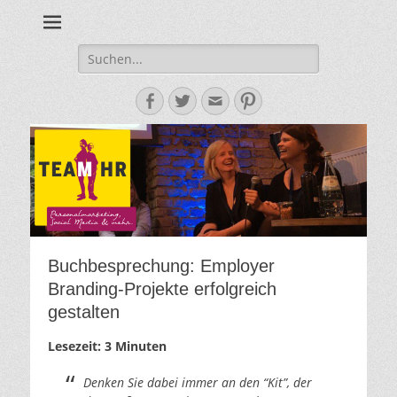
Personalmarketing, Employer Branding & Social Media – das
Team HR - Der
findest du bei Team HR!
Personalmarketin
Suche
nach:
Blog
Facebook
Twitter
E-
Pinterest
Mail-
Adresse
Buchbesprechung: Employer
Branding-Projekte erfolgreich
gestalten
Lesezeit:
3
Minuten
Denken Sie dabei immer an den “Kit”, der