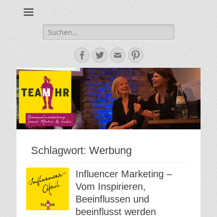
Personalmarketing, Employer Branding & Social Media – das
Team HR - Der
findest du bei Team HR!
Personalmarketin
Suche
nach:
Blog
Facebook
Twitter
E-
Pinterest
Mail-
Adresse
Schlagwort:
Werbung
Influencer Marketing –
Vom Inspirieren,
Beeinflussen und
beeinflusst werden