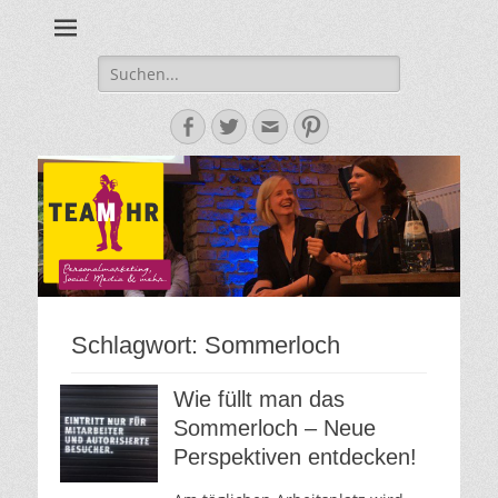
Personalmarketing, Employer Branding & Social Media – das
Team HR - Der
findest du bei Team HR!
Personalmarketin
Suche
nach:
Blog
Facebook
Twitter
E-
Pinterest
Mail-
Adresse
Schlagwort:
Sommerloch
Wie füllt man das
Sommerloch – Neue
Perspektiven entdecken!