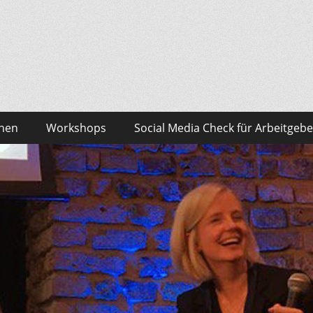
sonalmarketing Blog
edia – das findest du bei Team HR!
onen
Workshops
Social Media Check für Arbeitgebe