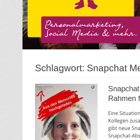
Schlagwort:
Snapchat M
Snapchat
Rahmen fä
Eine Situatio
Kollegen zus
gibt neue Sna
Snapchat-Abst