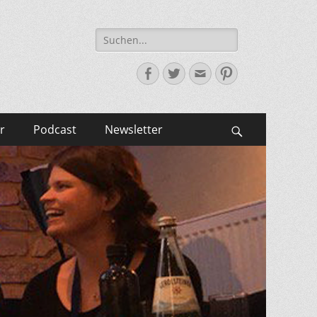
Suche
nach:
Facebook
Twitter
E-
Pinterest
Mail-
Adresse
r
Podcast
Newsletter
Suchen