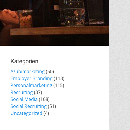
Kategorien
Azubimarketing
(50)
Employer Branding
(113)
Personalmarketing
(115)
Recruiting
(37)
Social Media
(108)
Social Recruiting
(51)
Uncategorized
(4)