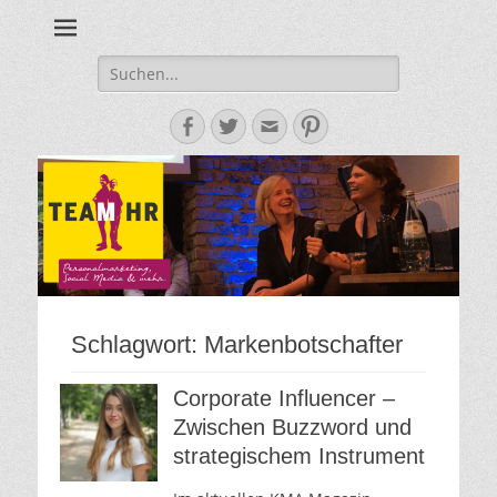
Personalmarketing, Employer Branding & Social Media – das
Team HR - Der
findest du bei Team HR!
Personalmarketin
Suche
nach:
Blog
Facebook
Twitter
E-
Pinterest
Mail-
Adresse
Schlagwort:
Markenbotschafter
Corporate Influencer –
Zwischen Buzzword und
strategischem Instrument