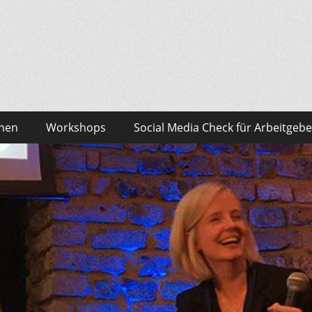
sonalmarketing Blog
edia – das findest du bei Team HR!
onen
Workshops
Social Media Check für Arbeitgebe