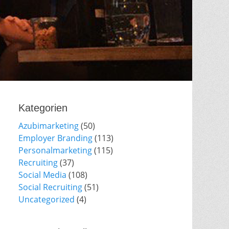
Kategorien
Azubimarketing
(50)
Employer Branding
(113)
Personalmarketing
(115)
Recruiting
(37)
Social Media
(108)
Social Recruiting
(51)
Uncategorized
(4)