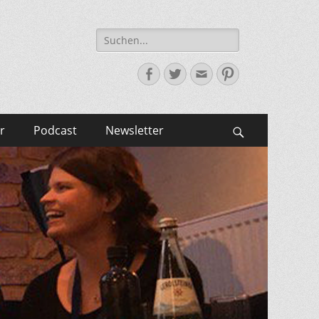
Suche
nach:
Facebook
Twitter
E-
Pinterest
Mail-
Adresse
r
Podcast
Newsletter
Suchen