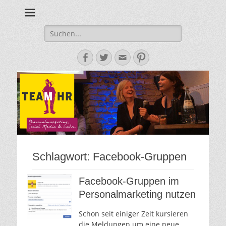
Personalmarketing, Employer Branding & Social Media – das
Team HR - Der
findest du bei Team HR!
Personalmarketin
Suche
nach:
Blog
Facebook
Twitter
E-
Pinterest
Mail-
Adresse
Schlagwort:
Facebook-Gruppen
Facebook-Gruppen im
Personalmarketing nutzen
Schon seit einiger Zeit kursieren
die Meldungen um eine neue