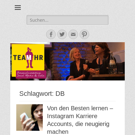
Personalmarketing, Employer Branding & Social Media – das
Team HR - Der
findest du bei Team HR!
Personalmarketin
Suche
nach:
Blog
Facebook
Twitter
E-
Pinterest
Mail-
Adresse
Schlagwort:
DB
Von den Besten lernen –
Instagram Karriere
Accounts, die neugierig
machen