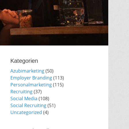
Kategorien
Azubimarketing
(50)
Employer Branding
(113)
Personalmarketing
(115)
Recruiting
(37)
Social Media
(108)
Social Recruiting
(51)
Uncategorized
(4)