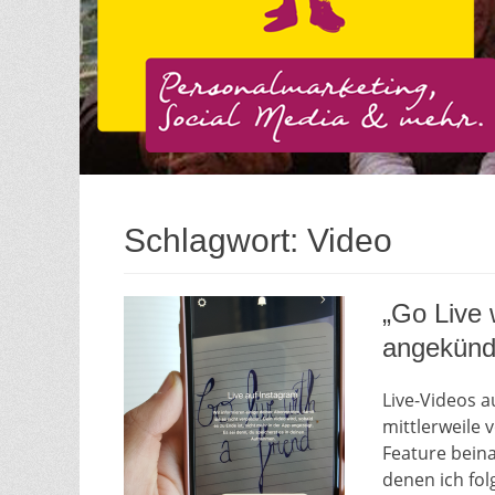
Schlagwort:
Video
„Go Live 
angekünd
Live-Videos a
mittlerweile 
Feature beina
denen ich fol