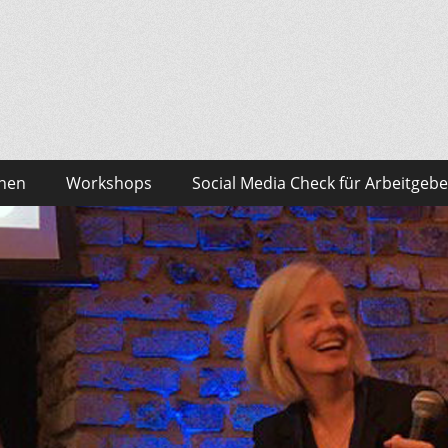
sonalmarketing Blog
edia – das findest du bei Team HR!
onen
Workshops
Social Media Check für Arbeitgebe