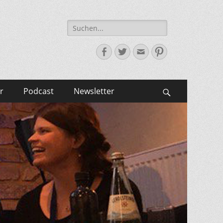
Suche
nach:
Facebook
Twitter
E-
Pinterest
Mail-
Adresse
r
Podcast
Newsletter
Suchen