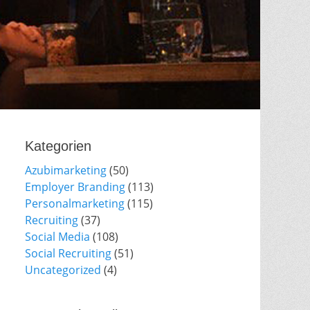
Kategorien
Azubimarketing
(50)
Employer Branding
(113)
Personalmarketing
(115)
Recruiting
(37)
Social Media
(108)
Social Recruiting
(51)
Uncategorized
(4)