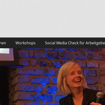
sonalmarketing Blog
edia – das findest du bei Team HR!
onen
Workshops
Social Media Check für Arbeitgebe