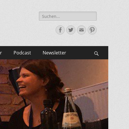
Suche
nach:
Facebook
Twitter
E-
Pinterest
Mail-
Adresse
r
Podcast
Newsletter
Suchen