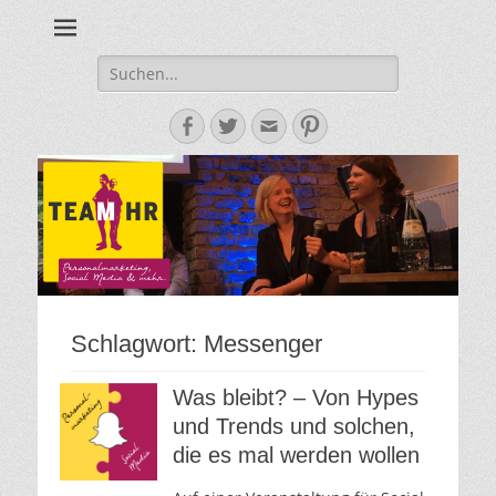
Personalmarketing, Employer Branding & Social Media – das
Team HR - Der
findest du bei Team HR!
Personalmarketin
Suche
nach:
Blog
Facebook
Twitter
E-
Pinterest
Mail-
Adresse
Schlagwort:
Messenger
Was bleibt? – Von Hypes
und Trends und solchen,
die es mal werden wollen