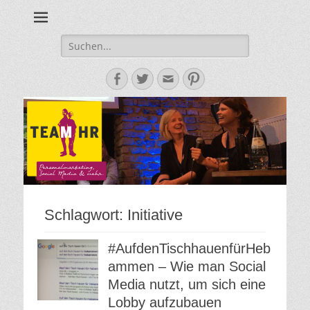
Personalmarketing, Employer Branding & Social Media – das
Team HR - Der
findest du bei Team HR!
Personalmarketin
Suche
nach:
Blog
Facebook
Twitter
E-
Pinterest
Mail-
Adresse
Schlagwort:
Initiative
#AufdenTischhauenfürHeb
ammen – Wie man Social
Media nutzt, um sich eine
Lobby aufzubauen